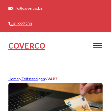
info@coverco.be
011/227.200
COVERCO
Home
>
Zelfstandigen
>
VAPZ