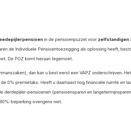
eedepijlerpensioen
in de pensioenpuzzel voor
zelfstandigen
jaren de Individuele Pensioentoezegging als oplossing heeft, be
 niet. De POZ komt hieraan tegemoet.
manszaken), dan kan u best eerst een VAPZ onderschrijven. Het V
n de 0% premietaks. Heeft u daarnaast nog financiële ruimte en la
 de derdepijler-pensioenen (pensioensparen en langetermijnspare
80%-beperking overigens niet.