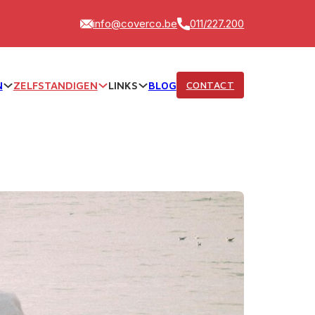
info@coverco.be
011/227.200
CONTACT
N
ZELFSTANDIGEN
LINKS
BLOG