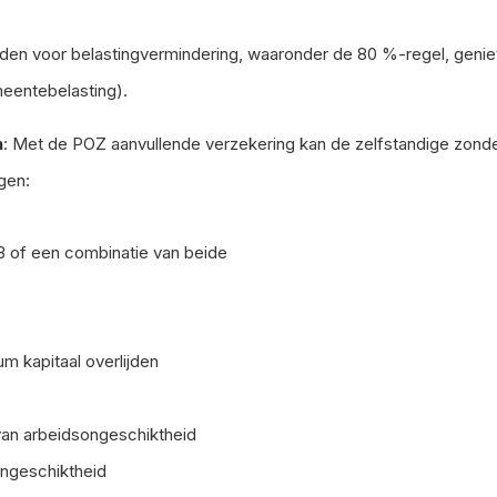
arden voor belastingvermindering, waaronder de 80 %-regel, geni
eentebelasting).
n
: Met de POZ aanvullende verzekering kan de zelfstandige zond
gen:
3 of een combinatie van beide
um kapitaal overlijden
van arbeidsongeschiktheid
ongeschiktheid