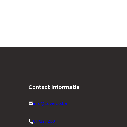
Contact informatie
info@coverco.be
011/227.200