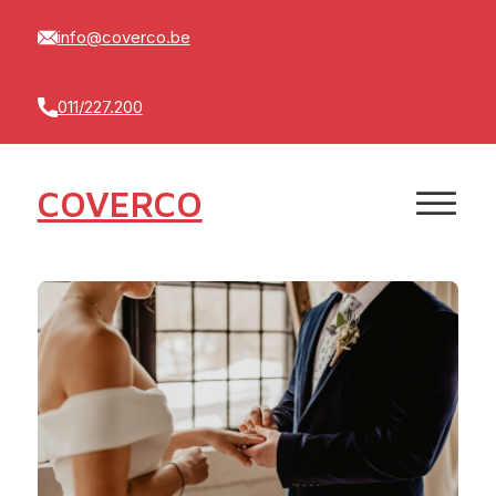
info@coverco.be
011/227.200
COVERCO